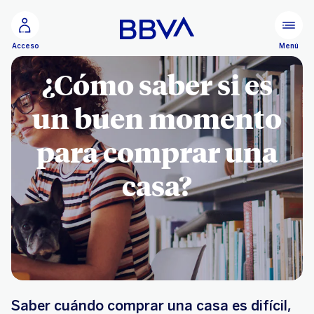
Ir al contenido principal
Menú
Acceso
¿Cómo saber si es
un buen momento
para comprar una
casa?
Saber cuándo comprar una casa es difícil,