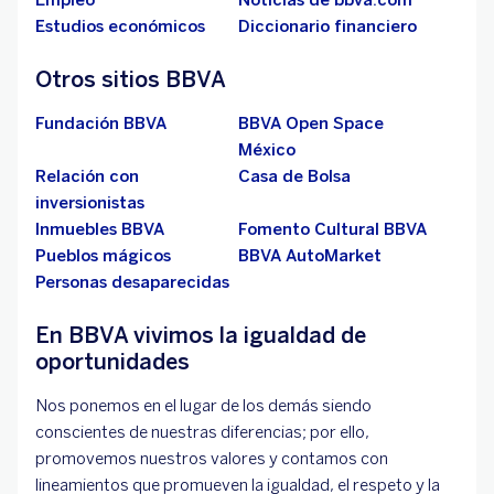
Empleo
Noticias de bbva.com
Estudios económicos
Diccionario financiero
Otros sitios BBVA
Fundación BBVA
BBVA Open Space
Apartados
México
Relación con
Casa de Bolsa
inversionistas
Inmuebles BBVA
Fomento Cultural BBVA
Pueblos mágicos
BBVA AutoMarket
Personas desaparecidas
Paga tu tarjeta de
En BBVA vivimos la igualdad de
crédito
oportunidades
Nos ponemos en el lugar de los demás siendo
conscientes de nuestras diferencias; por ello,
promovemos nuestros valores y contamos con
lineamientos que promueven la igualdad, el respeto y la