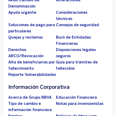
Aviso Cambio de
Aclaraciones
Denominación
Ayuda urgente
Consideraciones
técnicas
Cobrar y pagar con
Soluciones de pago para
Consejos de seguridad
CoDi
particulares
Quejas y reclamos
Buró de Entidades
Financieras
Derechos
Disposiciones legales
ARCO/Revocación
seguros
Alta de beneficiarios por
Guía para trámites de
Apaga y enciende tu
fallecimiento
fallecidos
tarjeta de crédito
Reporte Vulnerabilidades
Información Corporativa
Acerca de Grupo BBVA
Educación Financiera
Tipo de cambio e
Notas para inversionistas
Paga tus servicios
información financiera