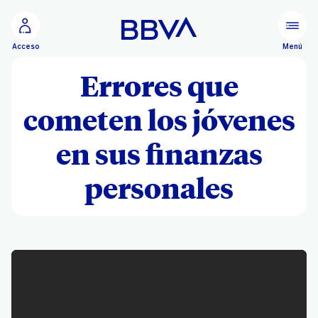
Ir al contenido principal
Menú
Acceso
Errores que
cometen los jóvenes
en sus finanzas
personales