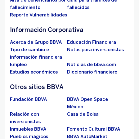
Alta de beneficiarios por
Guía para trámites de
fallecimiento
fallecidos
Reporte Vulnerabilidades
Información Corporativa
Acerca de Grupo BBVA
Educación Financiera
Tipo de cambio e
Notas para inversionistas
información financiera
Empleo
Noticias de bbva.com
Estudios económicos
Diccionario financiero
Otros sitios BBVA
Fundación BBVA
BBVA Open Space
México
Relación con
Casa de Bolsa
inversionistas
Inmuebles BBVA
Fomento Cultural BBVA
Pueblos mágicos
BBVA AutoMarket