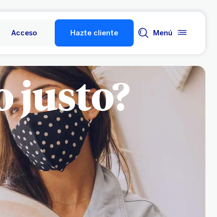
Acceso
Hazte cliente
Menú
o justo?