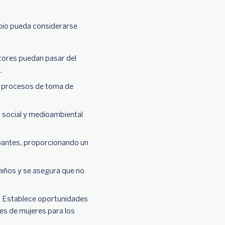
bio pueda considerarse
tores puedan pasar del
.
os procesos de toma de
 social y medioambiental
cipantes, proporcionando un
niños y se asegura que no
.
Establece oportunidades
des de mujeres para los