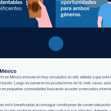
 México
usto en México estuvieron muy vinculados al café, debido a que este
ación. Luego se sumaron los productores de té, miel, cacao, azúca
ron en pequeñas comunidades buscando acceder a mercados interna
han visto beneficiadas al conseguir condiciones de comercializació
s locales recibirán el precio adecuado por sus artículos. Además,