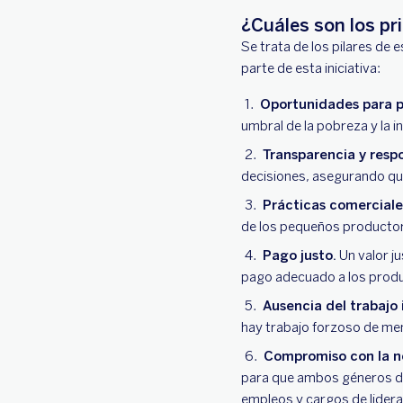
¿Cuáles son los pr
Se trata de los pilares de 
parte de esta iniciativa:
Oportunidades para p
umbral de la pobreza y la i
Transparencia y resp
decisiones, asegurando que
Prácticas comerciales
de los pequeños productor
Pago justo.
Un valor ju
pago adecuado a los produ
Ausencia del trabajo 
hay trabajo forzoso de me
Compromiso con la no
para que ambos géneros des
empleos y cargos de lider