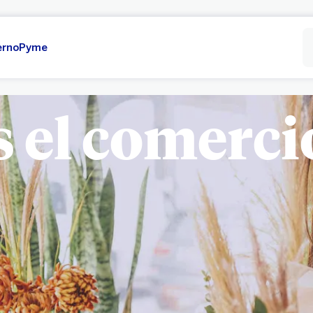
erno
Pyme
s el comerci