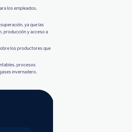
ara los empleados,
 superación, ya que las
n, producción y acceso a
sobre los productores que
entables, procesos
 gases invernadero.