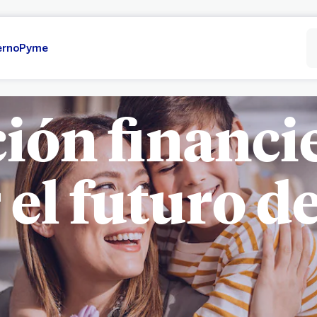
erno
Pyme
ión financi
el futuro de