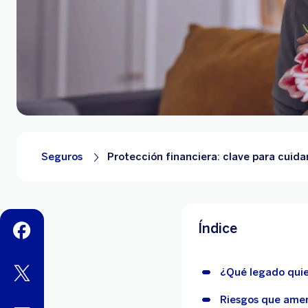
Seguros
Protección financiera: clave para cuidar
Índice
facebook
twitter
¿Qué legado quier
Riesgos que amen