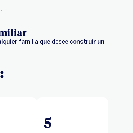
e.
miliar
lquier familia que desee construir un
:
5