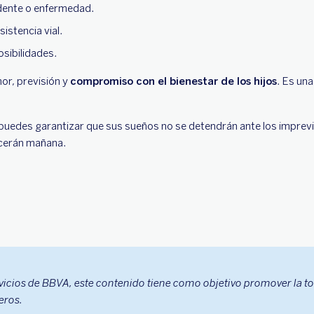
idente o enfermedad.
istencia vial.
osibilidades.
mor, previsión y
compromiso con el bienestar de los hijos
. Es un
uedes garantizar que sus sueños no se detendrán ante los imprevi
ecerán mañana.
vicios de BBVA, este contenido tiene como objetivo promover la t
eros.