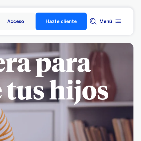
Acceso
Hazte cliente
Menú
era para
 tus hijos