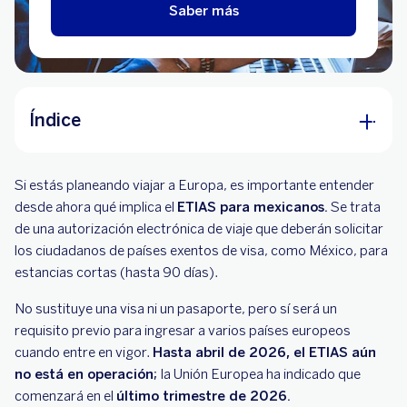
Saber más
Índice
¿Qué es el ETIAS y para qué sirve?
Si estás planeando viajar a Europa, es importante entender
¿Cuándo entra en vigor el ETIAS?
desde ahora qué implica el
ETIAS para mexicanos.
Se trata
de una autorización electrónica de viaje que deberán solicitar
¿Quién debe solicitarlo y a qué países aplica?
los ciudadanos de países exentos de visa, como México, para
estancias cortas (hasta 90 días).
Requisitos para tramitar ETIAS
No sustituye una visa ni un pasaporte, pero sí será un
¿Cuánto cuesta ETIAS y cuánto dura?
requisito previo para ingresar a varios países europeos
cuando entre en vigor.
Hasta abril de 2026, el ETIAS aún
no está en operación;
la Unión Europea ha indicado que
comenzará en el
último trimestre de 2026.