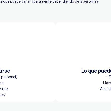
aunque puede variar ligeramente dependiendo de la aerolínea.
tirse
Lo que puede
o personal)
- 
ina
- Llev
ónico
- Artícu
cos