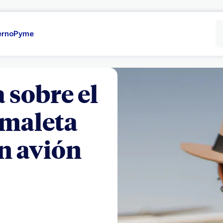
erno
Pyme
 sobre el
 maleta
en avión