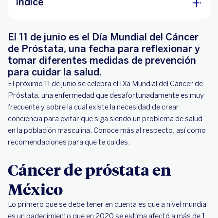
Índice
Cáncer de próstata en México
El 11 de junio es el Día Mundial del Cáncer
¿Qué es el cáncer de próstata?
de Próstata, una fecha para reflexionar y
tomar diferentes medidas de prevención
¿Qué tipos de cáncer de próstata existen?
para cuidar la salud.
Medidas de prevención para el cáncer de
El próximo 11 de junio se celebra el Día Mundial del Cáncer de
próstata
Próstata, una enfermedad que desafortunadamente es muy
Considera efectuar revisiones médicas
frecuente y sobre la cual existe la necesidad de crear
periódicas
conciencia para evitar que siga siendo un problema de salud
en la población masculina. Conoce más al respecto, así como
recomendaciones para que te cuides.
Cáncer de próstata en
México
Lo primero que se debe tener en cuenta es que a nivel mundial
es un padecimiento que en 2020 se estima afectó a más de 1