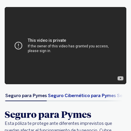
Seguro para Pymes
Seguro Cibernético para Pymes
Segur
Seguro para Pymes
Esta póliza te protege ante diferentes imprevistos que
puedan afectar el funcionamiento de tu negocio. Cubre