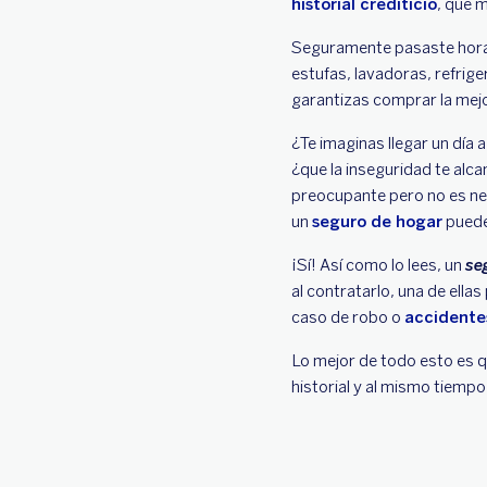
historial crediticio
, que m
Seguramente pasaste horas 
estufas, lavadoras, refrig
garantizas comprar la mejo
¿Te imaginas llegar un día 
¿que la inseguridad te alc
preocupante pero no es nec
un
seguro de hogar
puede
¡Sí! Así como lo lees, un
se
al contratarlo, una de ell
caso de robo o
accidente
Lo mejor de todo esto es q
historial y al mismo tiemp