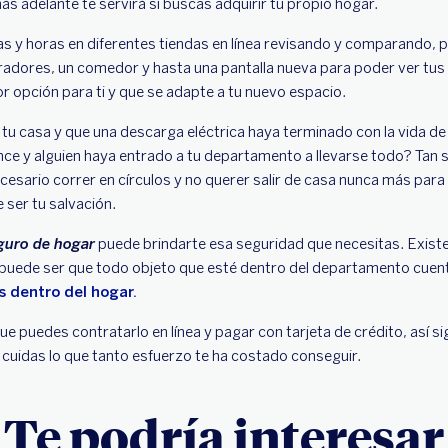
ás adelante te servirá si buscas adquirir tu propio hogar.
y horas en diferentes tiendas en línea revisando y comparando, pr
eradores, un comedor y hasta una pantalla nueva para poder ver tus s
r opción para ti y que se adapte a tu nuevo espacio.
a tu casa y que una descarga eléctrica haya terminado con la vida d
ance y alguien haya entrado a tu departamento a llevarse todo? Tan 
esario correr en círculos y no querer salir de casa nunca más para
 ser tu salvación.
guro de hogar
puede brindarte esa seguridad que necesitas. Exist
as puede ser que todo objeto que esté dentro del departamento cuen
s dentro del hogar.
ue puedes contratarlo en línea y pagar con tarjeta de crédito, así
o cuidas lo que tanto esfuerzo te ha costado conseguir.
Te podría interesar