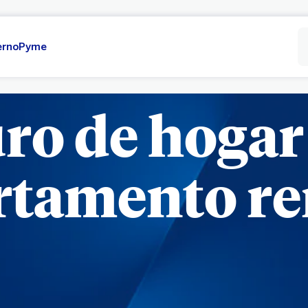
erno
Pyme
ro de hogar
rtamento re