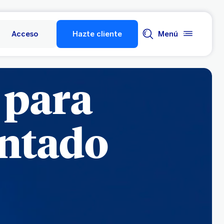
Acceso
Hazte cliente
Menú
 para
ntado