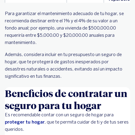
$20,000.00
El costo
Para garantizar el mantenimiento adecuado de tu hogar, se
- Costo
depende de
recomienda destinar entre el 1% y el 4% de su valor a un
total de la
extensión d
fondo anual; por ejemplo, una vivienda de $500,000.00
vivienda
daño, un
requeriría entre $5,000.00 y $20,000.00 anuales para
Daños por incendio
incendio
mantenimiento.
grave pued
Además, considera incluir en tu presupuesto un seguro de
resultar en 
hogar, que te protegerá de gastos inesperados por
pérdida tot
desastres naturales o accidentes, evitando así un impacto
de la vivien
significativo en tus finanzas.
$450.00 -
El costo var
$3,800.00+
según el
Beneficios de contratar un
Rotura de ventana
tamaño y ti
seguro para tu hogar
de vidrio.
Es recomendable contar con un seguro de hogar para
Más de
Este es el
proteger tu hogar
, que te permita cuidar de ti y de tus seres
$45,000.00
costo
queridos.
promedio p