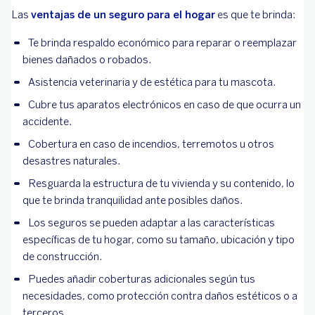
reparacion
Las
ventajas de un seguro para el hogar
es que te brinda:
Daños por lluvia
por daños
significativ
Te brinda respaldo económico para reparar o reemplazar
causados p
bienes dañados o robados.
lluvias
Asistencia veterinaria y de estética para tu mascota.
intensas.
Cubre tus aparatos electrónicos en caso de que ocurra un
$10,000.00
Las pérdida
accidente.
-
varían segú
Cobertura en caso de incendios, terremotos u otros
$50,000.00
los bienes
desastres naturales.
sustraídos. 
Resguarda la estructura de tu vivienda y su contenido, lo
robos son 
que te brinda tranquilidad ante posibles daños.
Robo a casa habitación
frecuentes
temporada
Los seguros se pueden adaptar a las características
vacacionale
específicas de tu hogar, como su tamaño, ubicación y tipo
puentes y
de construcción.
fines de
Puedes añadir coberturas adicionales según tus
semana.
necesidades, como protección contra daños estéticos o a
terceros.