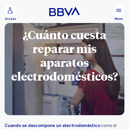
Ir al contenido principal
Menú
Acceso
¿Cuánto cuesta
reparar mis
aparatos
electrodomésticos?
Cuando se descompone un electrodoméstico
como el