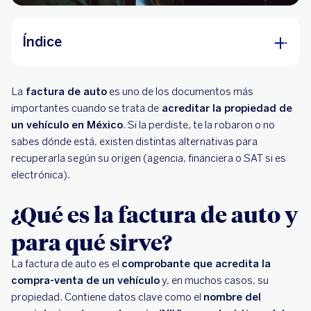
Índice
¿Qué es la factura de auto y para qué sirve?
La
factura de auto
es uno de los documentos más
Tipos de factura de auto y cómo identificar la
importantes cuando se trata de
acreditar la propiedad de
tuya
un vehículo en México
. Si la perdiste, te la robaron o no
sabes dónde está, existen distintas alternativas para
¿Por qué importa la factura original y qué
recuperarla según su origen (agencia, financiera o SAT si es
riesgos reduce tenerla en orden?
electrónica).
¿Qué hacer si falta la factura de tu auto?
¿Qué es la factura de auto y
¿Qué hacer si fue robo de la factura del
para qué sirve?
auto?
¿Qué hacer si fue extravío de la factura del
La factura de auto es el
comprobante que acredita la
auto?
compra-venta de un vehículo
y, en muchos casos, su
propiedad. Contiene datos clave como el
¿Cómo recuperar una factura de auto si
nombre del