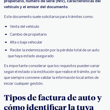
propietario, número de serie (NIV), características del
compraste en agencia o con financiera?
vehículo y el emisor del documento.
¿Cómo recuperar una factura de auto si es
electrónica?
Este documento suele solicitarse para trámites como:
¿Cómo protegerte mientras recuperas la
Venta del vehículo
factura?
Cambio de propietario
Asegura tu auto después de recuperar tu
Alta o baja vehicular
factura
Recibir la indemnización por la pérdida total de un auto
que haya estado asegurado
Es importante considerar que los requisitos pueden variar
según el estado o la institución que realice el trámite, por lo
que siempre conviene validar la información local antes de
iniciar cualquier gestión.
Tipos de factura de auto y
cómo identificar la tuya