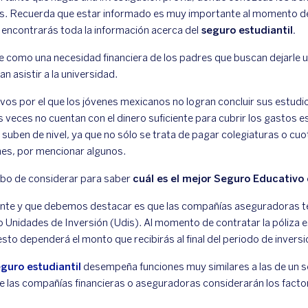
es. Recuerda que estar informado es muy importante al momento de
o encontrarás toda la información acerca del
seguro estudiantil.
 como una necesidad financiera de los padres que buscan dejarle u
n asistir a la universidad.
vos por el que los jóvenes mexicanos no logran concluir sus estudio
 veces no cuentan con el dinero suficiente para cubrir los gastos 
uben de nivel, ya que no sólo se trata de pagar colegiaturas o cu
rmes, por mencionar algunos.
bo de considerar para saber
cuál es el mejor Seguro Educativo
ante y que debemos destacar es que las compañías aseguradoras te
o Unidades de Inversión (Udis). Al momento de contratar la póliza 
to dependerá el monto que recibirás al final del periodo de inversi
guro estudiantil
desempeña funciones muy similares a las de un se
e las compañías financieras o aseguradoras considerarán los facto