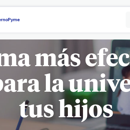
erno
Pyme
ma más efec
ara la univ
tus hijos