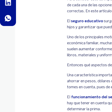
linkedin
de cada una de las opcion
correctas. En este artícul
whatsapp
El
seguro educativo
surge
hijos y garantizar que pueda
Uno de los principales moti
económica familiar, muchas
suelen aumentar conforme s
libros, materiales y unifo
Entonces qué aspectos de
Una característica import
ahorrar en pesos, dólares 
tomes en cuenta, pues de es
El
funcionamiento del se
hay que tener en cuenta qu
determinar la prima.