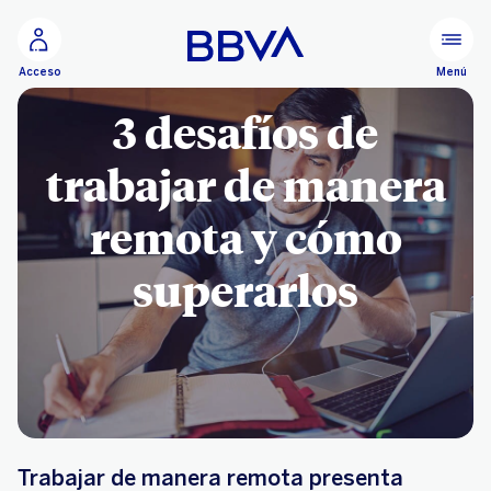
Ir al contenido principal
Menú
Acceso
3 desafíos de
trabajar de manera
remota y cómo
superarlos
Trabajar de manera remota presenta