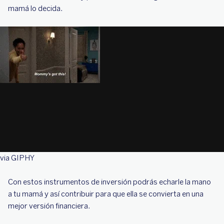
mamá lo decida.
via GIPHY
Con estos instrumentos de inversión podrás echarle la mano
a tu mamá y así contribuir para que ella se convierta en una
mejor versión financiera.