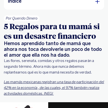
Índice
5 Regalos para tu mamá si es un desastre
Por Querido Dinero
financiero
5 Regalos para tu mamá si
5 regalazos financieros para mamá
es un desastre financiero
Hemos aprendido tanto de mamá que
ahora nos toca devolverle un poco de todo
el amor que ella nos ha dado.
Las flores, serenata, comidas y otros regalos pasarán a
segundo término. Ahora más que nunca debemos
replantearnos qué es lo que mamá necesita de verdad.
Las mamás mexicanas registran una tasa de participación del
42% en la economía , de las cuales, el 97% también realiza
actividades domésticas. INEGI