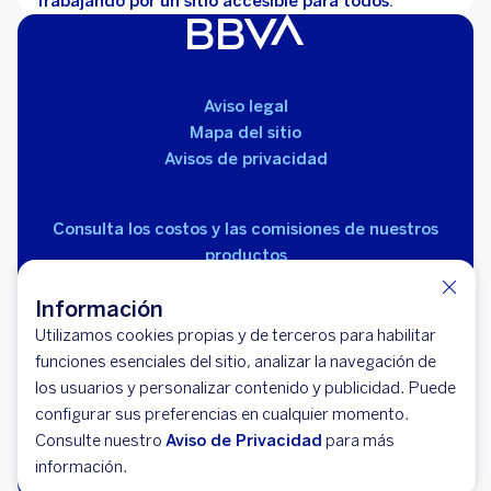
Trabajando por un sitio accesible para todos.
Aviso legal
Mapa del sitio
Avisos de privacidad
Consulta los costos y las comisiones de nuestros
productos
Información
Utilizamos cookies propias y de terceros para habilitar
funciones esenciales del sitio, analizar la navegación de
los usuarios y personalizar contenido y publicidad. Puede
© 2026 BBVA México, S.A., Institución de Banca
configurar sus preferencias en cualquier momento.
Múltiple, Grupo Financiero BBVA México. Avenida Paseo
Consulte nuestro
Aviso de Privacidad
para más
de la Reforma 510, colonia Juárez, código postal 06600,
información.
alcaldía Cuauhtémoc, Ciudad de México.