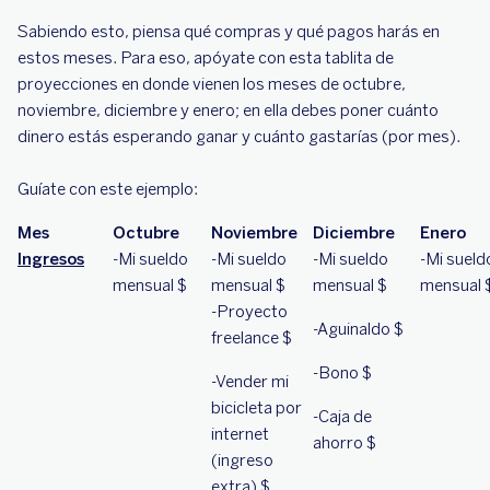
Sabiendo esto, piensa qué compras y qué pagos harás en
estos meses. Para eso, apóyate con esta tablita de
proyecciones en donde vienen los meses de octubre,
noviembre, diciembre y enero; en ella debes poner cuánto
dinero estás esperando ganar y cuánto gastarías (por mes).
Guíate con este ejemplo:
Mes
Octubre
Noviembre
Diciembre
Enero
Ingresos
-Mi sueldo
-Mi sueldo
-Mi sueldo
-Mi sueld
mensual $
mensual $
mensual $
mensual 
-Proyecto
-Aguinaldo $
freelance $
-Bono $
-Vender mi
bicicleta por
-Caja de
internet
ahorro $
(ingreso
extra) $