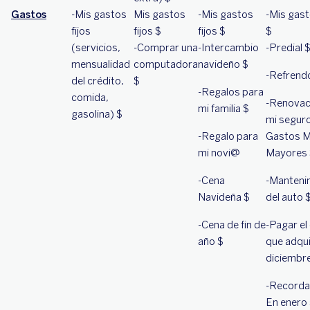
Gastos
-Mis gastos
Mis gastos
-Mis gastos
-Mis gast
fijos
fijos $
fijos $
$
(servicios,
-Comprar una
-Intercambio
-Predial 
mensualidad
computadora
navideño $
-Refrend
del crédito,
$
-Regalos para
comida,
-Renovac
mi familia $
gasolina) $
mi segur
-Regalo para
Gastos M
mi novi@
Mayores 
-Cena
-Manteni
Navideña $
del auto 
-Cena de fin de
-Pagar el
año $
que adqui
diciembr
-Recorda
En enero 