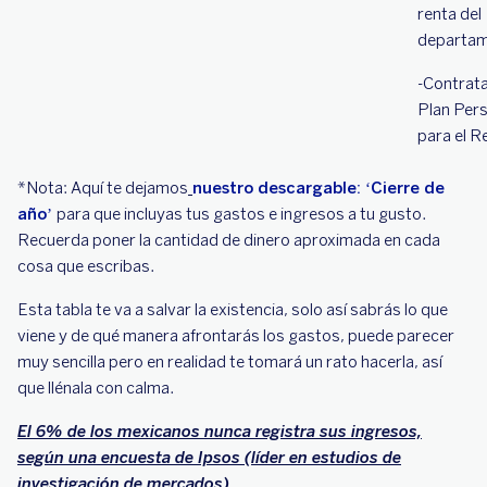
renta del
departam
-Contrata
Plan Per
para el R
*Nota: Aquí te dejamos
nuestro descargable: ‘Cierre de
año’
para que incluyas tus gastos e ingresos a tu gusto.
Recuerda poner la cantidad de dinero aproximada en cada
cosa que escribas.
Esta tabla te va a salvar la existencia, solo así sabrás lo que
viene y de qué manera afrontarás los gastos, puede parecer
muy sencilla pero en realidad te tomará un rato hacerla, así
que llénala con calma.
El 6% de los mexicanos nunca registra sus ingresos,
según una encuesta de Ipsos (líder en estudios de
investigación de mercados).