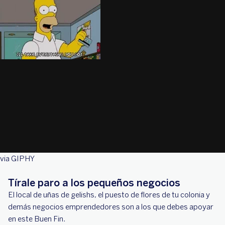
via GIPHY
Tírale paro a los pequeños negocios
El local de uñas de gelishs, el puesto de flores de tu colonia y
demás negocios emprendedores son a los que debes apoyar
en este Buen Fin.