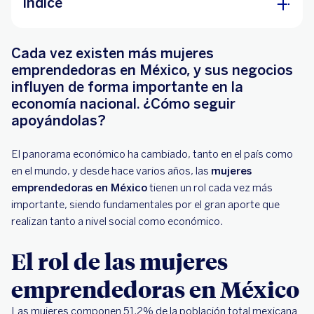
Índice
El rol de las mujeres emprendedoras en México
Cada vez existen más mujeres
La importancia de las mujeres emprendedoras y
emprendedoras en México, y sus negocios
exitosas
influyen de forma importante en la
economía nacional. ¿Cómo seguir
1. Se fortalece la economía del país
apoyándolas?
2. Se impulsa la igualdad de género
El panorama económico ha cambiado, tanto en el país como
3. Se potencia el liderazgo femenino a futuro
en el mundo, y desde hace varios años, las
mujeres
Capacitación a mujeres emprendedoras: la
emprendedoras en México
tienen un rol cada vez más
clave para el éxito
importante, siendo fundamentales por el gran aporte que
realizan tanto a nivel social como económico.
El rol de las mujeres
emprendedoras en México
Las mujeres componen 51.2% de la población total mexicana