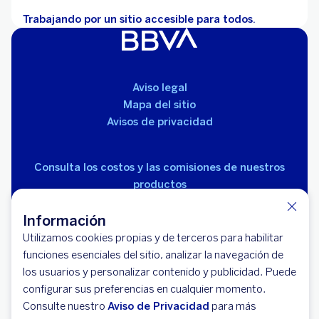
Trabajando por un sitio accesible para todos.
Aviso legal
Mapa del sitio
Avisos de privacidad
Consulta los costos y las comisiones de nuestros
productos
Información
Utilizamos cookies propias y de terceros para habilitar
funciones esenciales del sitio, analizar la navegación de
los usuarios y personalizar contenido y publicidad. Puede
© 2026 BBVA México, S.A., Institución de Banca
configurar sus preferencias en cualquier momento.
Múltiple, Grupo Financiero BBVA México. Avenida Paseo
Consulte nuestro
Aviso de Privacidad
para más
de la Reforma 510, colonia Juárez, código postal 06600,