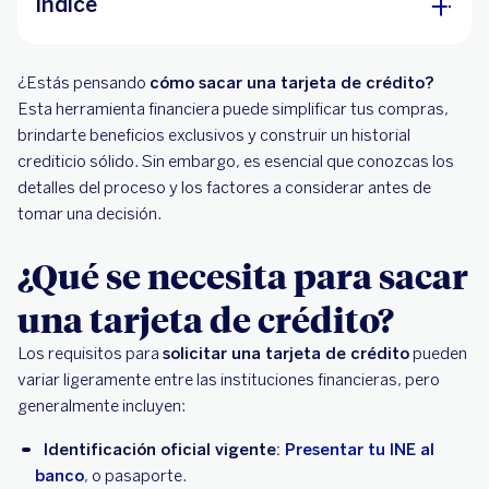
Índice
¿Qué se necesita para sacar una tarjeta de
¿Estás pensando
crédito?
cómo sacar una tarjeta de crédito?
Esta herramienta financiera puede simplificar tus compras,
¿Qué tener en cuenta al contratar una tarjeta
brindarte beneficios exclusivos y construir un historial
de crédito?
crediticio sólido. Sin embargo, es esencial que conozcas los
detalles del proceso y los factores a considerar antes de
Paso a paso para solicitar una tarjeta de
tomar una decisión.
crédito
¿Qué se necesita para sacar
Beneficios de contratar una tarjeta de crédito
una tarjeta de crédito?
Los requisitos para
solicitar una tarjeta de crédito
pueden
variar ligeramente entre las instituciones financieras, pero
generalmente incluyen:
Identificación oficial vigente:
Presentar tu INE al
banco
, o pasaporte.