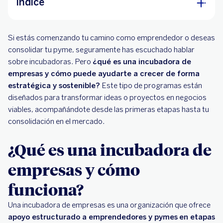
Índice
¿Qué es una incubadora de empresas y cómo
Si estás comenzando tu camino como emprendedor o deseas
funciona?
consolidar tu pyme, seguramente has escuchado hablar
Beneficios de una incubadora para
sobre incubadoras. Pero
¿qué es una incubadora de
emprendedores y pymes
empresas y cómo puede ayudarte a crecer de forma
estratégica y sostenible?
Este tipo de programas están
Tipos de incubadoras en México
diseñados para transformar ideas o proyectos en negocios
viables, acompañándote desde las primeras etapas hasta tu
¿Cómo elegir la incubadora adecuada para tu
consolidación en el mercado.
negocio?
¿Por qué considerar un crédito pyme tras la
¿Qué es una incubadora de
incubación?
empresas y cómo
funciona?
Una incubadora de empresas es una organización que ofrece
apoyo estructurado a emprendedores y pymes
en etapas