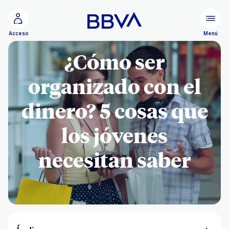
Ir al contenido principal
Menú
Acceso
¿Cómo ser
organizado con el
dinero​? 5 cosas que
los jóvenes
necesitan saber