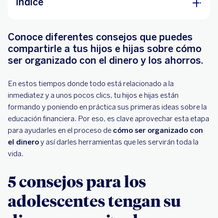
Índice
5 consejos para los adolescentes tengan su
Conoce diferentes consejos que puedes
dinero organizado
compartirle a tus hijos e hijas sobre cómo
1. Apóyalos para abrir una cuenta bancaria
ser organizado con el dinero y los ahorros.
para jóvenes
2. Enséñales a dividir y distribuir su dinero
En estos tiempos donde todo está relacionado a la
inmediatez y a unos pocos clics, tu hijos e hijas están
3. Ayúdalos a ponerse metas que puedan
formando y poniendo en práctica sus primeras ideas sobre la
alcanzar
educación financiera. Por eso, es clave aprovechar esta etapa
4. Que anoten en qué gastan
para ayudarles en el proceso de
cómo ser organizado con
5. Es ideal que piensen en sus planes
el dinero
y así darles herramientas que les servirán toda la
vida.
Enseñarles a tener su dinero organizado es
clave
5 consejos para los
adolescentes tengan su