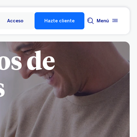
Acceso
Hazte cliente
Menú
os de
s