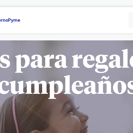
erno
Pyme
s para regal
cumpleaño