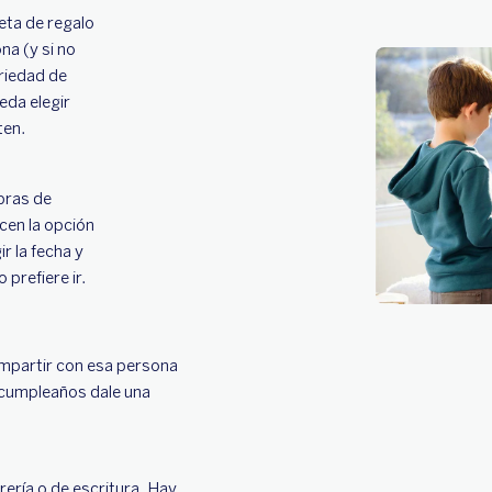
eta de regalo
na (y si no
ariedad de
eda elegir
ten.
bras de
cen la opción
r la fecha y
prefiere ir.
ompartir con esa persona
u cumpleaños dale una
rería o de escritura. Hay