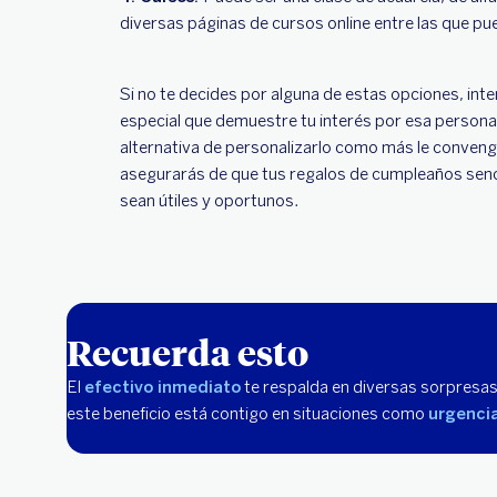
diversas páginas de cursos online entre las que pue
Si no te decides por alguna de estas opciones, int
especial que demuestre tu interés por esa persona y 
alternativa de personalizarlo como más le conveng
asegurarás de que tus regalos de cumpleaños senc
sean útiles y oportunos.
Recuerda esto
El
efectivo inmediato
te respalda en diversas sorpresa
este beneficio está contigo en situaciones como
urgenci