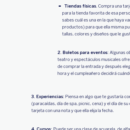
Tiendas físicas.
Compra una tarj
para la tienda favorita de esa perso
sabes cuál es una en la que haya v
productos) para que ella misma pu
tallas, colores y diseños que le gus
2. Boletos para eventos:
Algunas o
teatro y espectáculos musicales ofre
de comprar la entrada y después elegi
hora y el cumpleañero decidirá cuándo 
3. Experiencias:
Piensa en algo que te gustaría c
(paracaídas, día de spa, picnic, cena) y el día de s
tarjeta con una nota y que ella elija la fecha.
4. Cursos:
Puede ser una clase de acuarela, de alfa