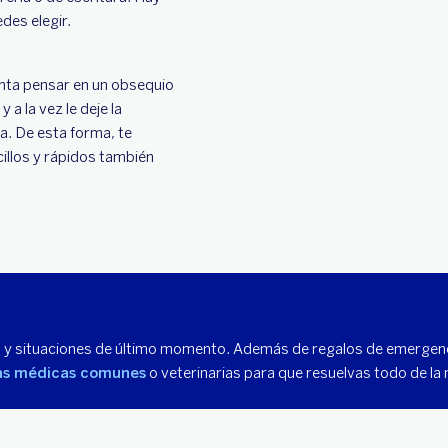
des elegir.
enta pensar en un obsequio
a la vez le deje la
a. De esta forma, te
illos y rápidos también
s y situaciones de último momento. Además de regalos de emergenc
as médicas comunes
o veterinarias para que resuelvas todo de la 