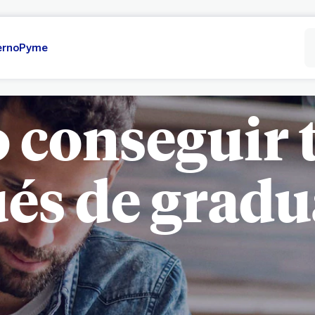
erno
Pyme
 conseguir 
és de grad