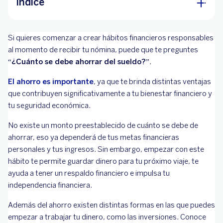
Índice
Antes de empezar, ¿Cuál es la diferencia entre
Si quieres comenzar a crear hábitos financieros responsables
ahorrar e invertir?
al momento de recibir tu nómina, puede que te preguntes
¿Qué porcentaje de mis ingresos debo ahorrar?
“
¿Cuánto se debe ahorrar del sueldo?
”.
¿Cómo poner a trabajar mi dinero?
El ahorro es importante
, ya que te brinda distintas ventajas
que contribuyen significativamente a tu bienestar financiero y
Ideas para saber en qué invertir mi sueldo
tu seguridad económica.
No existe un monto preestablecido de cuánto se debe de
ahorrar, eso ya dependerá de tus metas financieras
personales y tus ingresos. Sin embargo, empezar con este
hábito te permite guardar dinero para tu próximo viaje, te
ayuda a tener un respaldo financiero e impulsa tu
independencia financiera.
Además del ahorro existen distintas formas en las que puedes
empezar a trabajar tu dinero, como las inversiones. Conoce