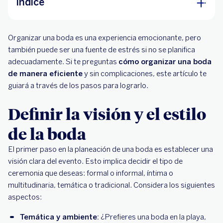
Índice
Definir la visión y el estilo de la boda
Organizar una boda es una experiencia emocionante, pero
¿Cuánto cuesta organizar una boda?
también puede ser una fuente de estrés si no se planifica
adecuadamente. Si te preguntas
cómo organizar una boda
Consejos prácticos para organizar una boda sin
de manera eficiente
y sin complicaciones, este artículo te
complicaciones
guiará a través de los pasos para lograrlo.
Beneficios de los pagarés para la organización
Definir la visión y el estilo
de tu boda
de la boda
El primer paso en la planeación de una boda es establecer una
visión clara del evento. Esto implica decidir el tipo de
ceremonia que deseas: formal o informal, íntima o
multitudinaria, temática o tradicional. Considera los siguientes
aspectos:
Temática y ambiente:
¿Prefieres una boda en la playa,