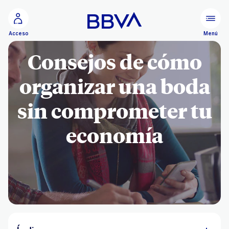
Ir al contenido principal
Menú
Acceso
Consejos de cómo
organizar una boda
sin comprometer tu
economía