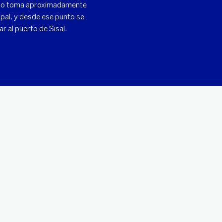
 punto que combina la cercanía
yecto toma aproximadamente
pal, y desde ese punto se
r al puerto de Sisal.