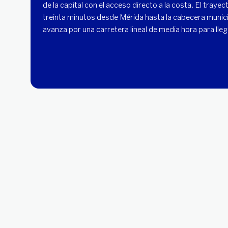
Se localiza al poniente de Yucatán y funciona como un
de la capital con el acceso directo a la costa. El tra
treinta minutos desde Mérida hasta la cabecera munici
avanza por una carretera lineal de media hora para llega