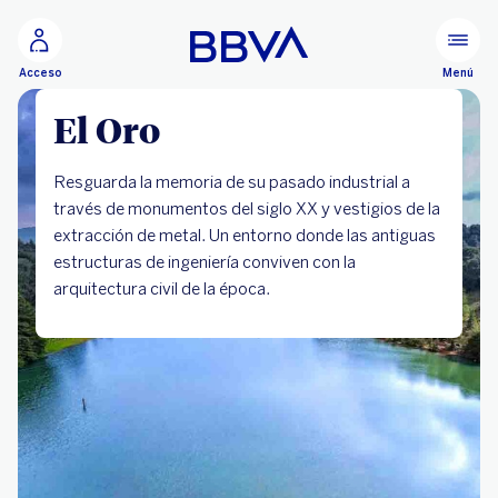
Ir al contenido principal
Menú
Acceso
El Oro
Resguarda la memoria de su pasado industrial a
través de monumentos del siglo XX y vestigios de la
extracción de metal. Un entorno donde las antiguas
estructuras de ingeniería conviven con la
arquitectura civil de la época.