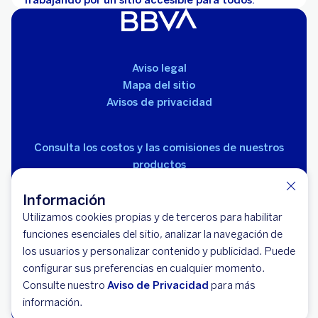
Trabajando por un sitio accesible para todos.
Aviso legal
Mapa del sitio
Avisos de privacidad
Consulta los costos y las comisiones de nuestros
productos
Información
Utilizamos cookies propias y de terceros para habilitar
funciones esenciales del sitio, analizar la navegación de
los usuarios y personalizar contenido y publicidad. Puede
© 2026 BBVA México, S.A., Institución de Banca
configurar sus preferencias en cualquier momento.
Múltiple, Grupo Financiero BBVA México. Avenida Paseo
Consulte nuestro
Aviso de Privacidad
para más
de la Reforma 510, colonia Juárez, código postal 06600,
información.
alcaldía Cuauhtémoc, Ciudad de México.