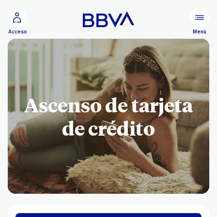
Ir al contenido principal
Menú
Acceso
Ascenso de tarjeta
de crédito