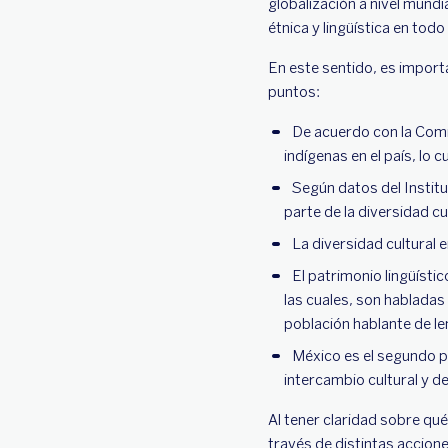
globalización a nivel mundi
étnica y lingüística en tod
En este sentido, es import
puntos:
De acuerdo con la Comi
indígenas en el país, lo
Según datos del Institu
parte de la diversidad cu
La diversidad cultural 
El patrimonio lingüísti
las cuales, son habladas
población hablante de l
México es el segundo p
intercambio cultural y de
Al tener claridad sobre qué
través de distintas accion