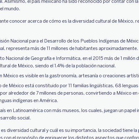
al. Asimismo, el país mexicano ha sido reconocido por contar con la
o el mundo.
ante conocer acerca de cómo es la diversidad cultural de México, r
sión Nacional para el Desarrollo de los Pueblos Indígenas de Méxi
 cual, representa más de 11 millones de habitantes aproximadamente.
to Nacional de Geografía e Informática, en el 2015 más de 1 millón
ltural de México, siendo el 1.4% de la población nacional.
en México es visible en la gastronomía, artesanía o creaciones artíst
co de México está constituido por 11 familias lingüísticas, 68 lengua
 por alrededor de 7 millones de personas, convirtiendo a México en 
enguas indígenas en América.
aís en Latinoamérica con más museos, los cuales, juegan un papel 
sarrollo social.
 es diversidad cultural y cuál es su importancia, la sociedad tiene la
es con el propósito de enriquecer los distintos aspectos que conf