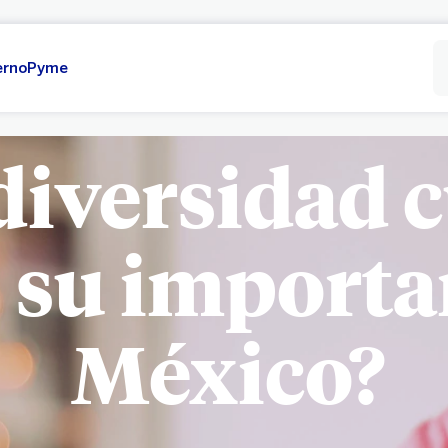
erno
Pyme
diversidad c
s su importa
México?