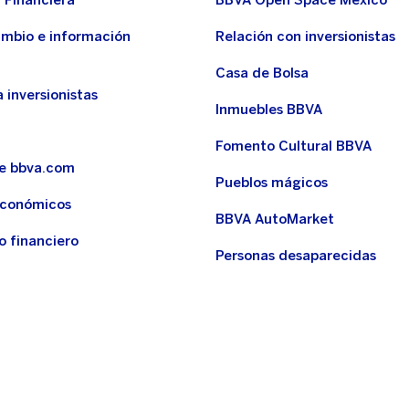
 Financiera
BBVA Open Space México
ambio e información
Relación con inversionistas
Casa de Bolsa
 inversionistas
Inmuebles BBVA
Fomento Cultural BBVA
de bbva.com
Pueblos mágicos
económicos
BBVA AutoMarket
o financiero
Personas desaparecidas