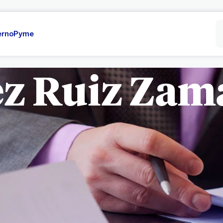
erno
Pyme
z Ruiz Zam