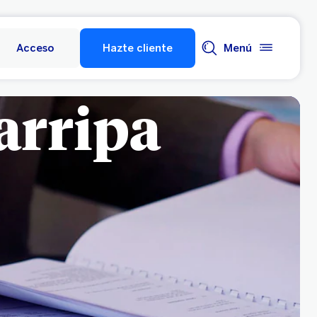
Acceso
Hazte cliente
Menú
arripa