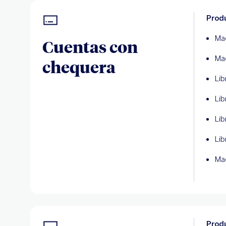
Produ
Mae
Cuentas con
Mae
chequera
Lib
Li
Lib
Lib
Ma
Produ