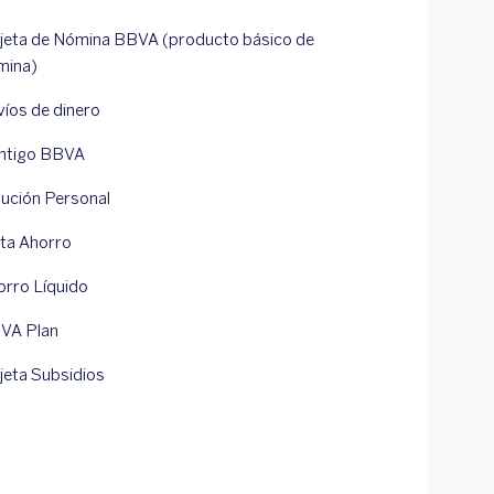
rjeta de Nómina BBVA (producto básico de
mina)
víos de dinero
ntigo BBVA
lución Personal
ta Ahorro
orro Líquido
VA Plan
jeta Subsidios