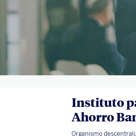
Instituto p
Ahorro Ban
Organismo descentraliz