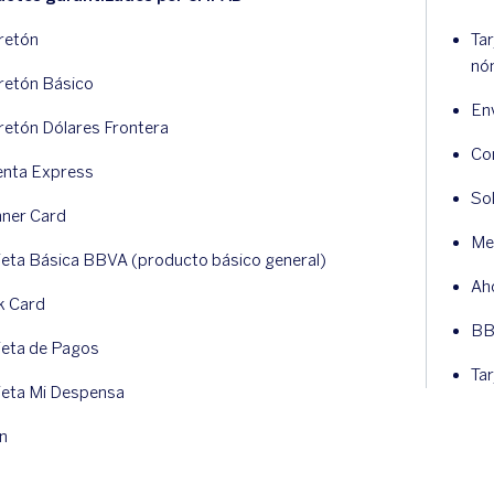
retón
Ta
nó
retón Básico
En
retón Dólares Frontera
Co
enta Express
So
ner Card
Me
jeta Básica BBVA (producto básico general)
Ah
k Card
BB
jeta de Pagos
Tar
jeta Mi Despensa
n