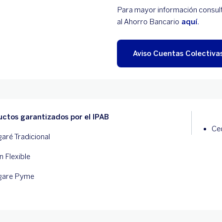
Para mayor información consulta
al Ahorro Bancario
aquí.
Aviso Cuentas Colectiva
ctos garantizados por el IPAB
Ced
aré Tradicional
n Flexible
gare Pyme