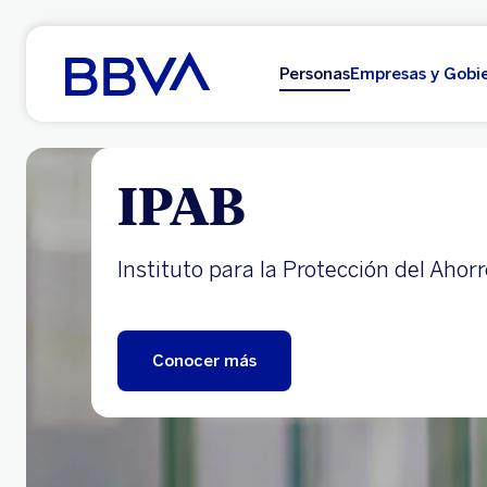
Ir al contenido principal
Personas
Empresas y Gobi
IPAB
Instituto para la Protección del Ahor
Conocer más