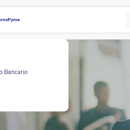
erno
Pyme
ro Bancario