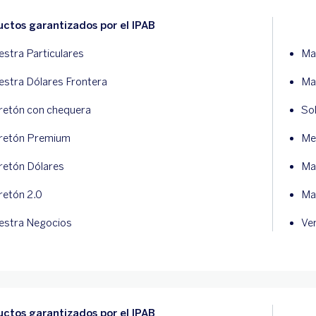
ctos garantizados por el IPAB
stra Particulares
Ma
stra Dólares Frontera
Ma
retón con chequera
So
bretón Premium
Me
retón Dólares
Ma
retón 2.0
Ma
estra Negocios
Ver
ctos garantizados por el IPAB