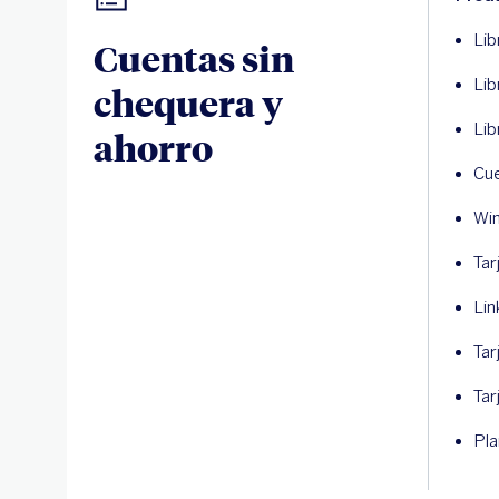
Lib
Cuentas sin
Lib
chequera y
Lib
ahorro
Cu
Win
Tar
Lin
Tar
Tar
Pla