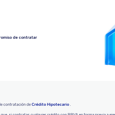
romiso de contratar
de contratación de
Crédito Hipotecario
.
 lo que, si contratas cualquier crédito con BBVA en forma previa a eje