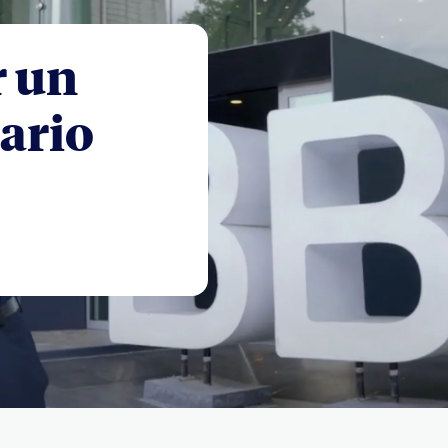
r un
ario