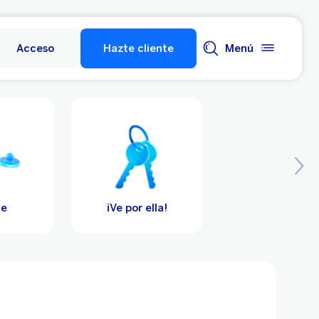
Acceso
Hazte cliente
Menú
de
¡Ve por ella!