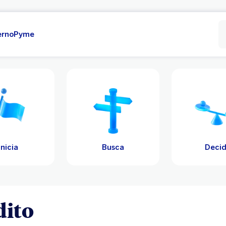
erno
Pyme
Inicia
Busca
Deci
dito