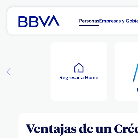
Ir al contenido principal
Personas
Empresas y Gobi
Regresar a Home
Ventajas de un Cré