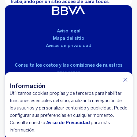
Trabajando por un sitio accesible para todos.
Aviso legal
Mapa del sitio
Avisos de privacidad
Consulta los costos y las comisiones de nuestros
productos
Información
Utilizamos cookies propias y de terceros para habilitar
funciones esenciales del sitio, analizar la navegación de
los usuarios y personalizar contenido y publicidad. Puede
configurar sus preferencias en cualquier momento.
© 2026 BBVA México, S.A., Institución de Banca
Consulte nuestro
Múltiple, Grupo Financiero BBVA México. Avenida Paseo
Aviso de Privacidad
para más
información.
de la Reforma 510, colonia Juárez, código postal 06600,