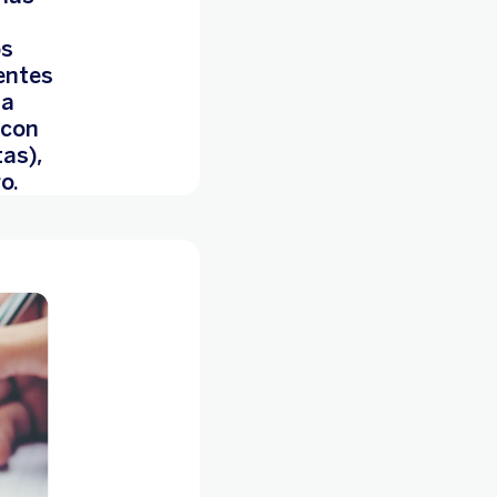
os
entes
 a
 con
as),
o.