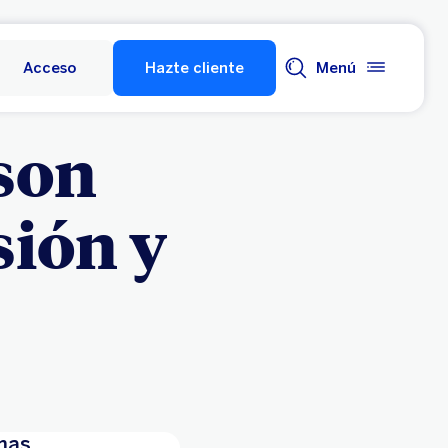
Acceso
Hazte cliente
Menú
son
sión y
imas