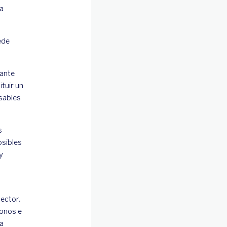
a
ede
ante
tuir un
sables
s
osibles
y
sector,
bonos e
a