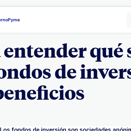
erno
Pyme
 entender qué 
fondos de inver
beneficios
Los fondos de inversión son sociedades anón