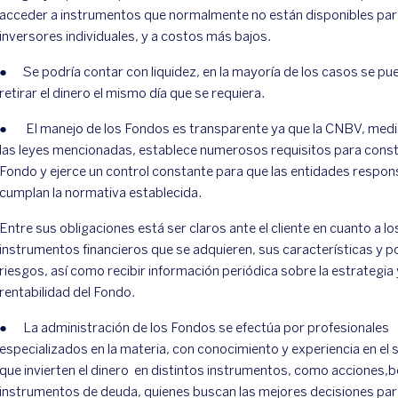
acceder a instrumentos que normalmente no están disponibles par
inversores individuales, y a costos más bajos.
● Se podría contar con liquidez, en la mayoría de los casos se pu
retirar el dinero el mismo día que se requiera.
● El manejo de los Fondos es transparente ya que la CNBV, medi
las leyes mencionadas, establece numerosos requisitos para consti
Fondo y ejerce un control constante para que las entidades respon
cumplan la normativa establecida.
Entre sus obligaciones está ser claros ante el cliente en cuanto a lo
instrumentos financieros que se adquieren, sus características y p
riesgos, así como recibir información periódica sobre la estrategia 
rentabilidad del Fondo.
● La administración de los Fondos se efectúa por profesionales
especializados en la materia, con conocimiento y experiencia en el 
que invierten el dinero en distintos instrumentos, como acciones,
instrumentos de deuda, quienes buscan las mejores decisiones par