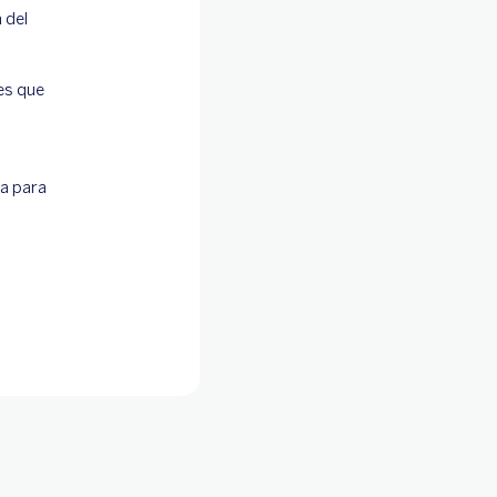
 del
es que
ca para