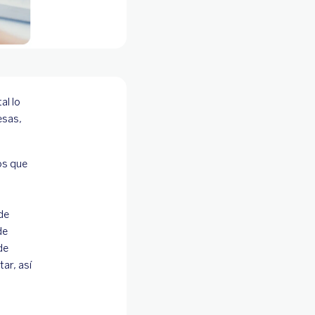
al lo
esas,
os que
de
de
de
ar, así