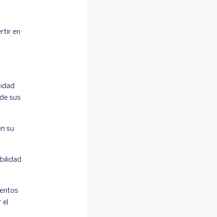
rtir en
n
lidad
 de sus
en su
bilidad
mentos
 el