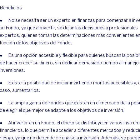
Beneficios
● No se necesita ser un experto en finanzas para comenzar a inve
un Fondo, ya que al invertir, se dejan las decisiones a profesionales
expertos, quienes toman las determinaciones más convenientes e
función de los objetivos del Fondo.
● Es una opción accesible y flexible para quienes buscan la posibi
de hacer crecer su dinero, sin dedicar demasiado tiempo al manejo
inversiones.
● Existe la posibilidad de iniciar invirtiendo montos accesibles y, 
caso, aumentarlos.
● La amplia gama de Fondos que existen en el mercado da la posi
de elegir el que mejor se adapte a los objetivos de inversión.
● Al invertir en un Fondo, el dinero se distribuye en varios instru
financieros, lo que permite acceder a diferentes mercados y reducir
riesgo, ya que no depende de una sola inversión. Además, se puede