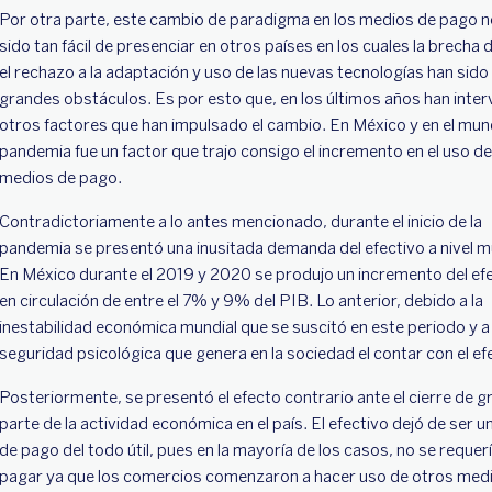
Por otra parte, este cambio de paradigma en los medios de pago n
sido tan fácil de presenciar en otros países en los cuales la brecha di
el rechazo a la adaptación y uso de las nuevas tecnologías han sido
grandes obstáculos. Es por esto que, en los últimos años han inter
otros factores que han impulsado el cambio. En México y en el mund
pandemia fue un factor que trajo consigo el incremento en el uso d
medios de pago.
Contradictoriamente a lo antes mencionado, durante el inicio de la
pandemia se presentó una inusitada demanda del efectivo a nivel m
En México durante el 2019 y 2020 se produjo un incremento del ef
en circulación de entre el 7% y 9% del PIB. Lo anterior, debido a la
inestabilidad económica mundial que se suscitó en este periodo y a 
seguridad psicológica que genera en la sociedad el contar con el ef
Posteriormente, se presentó el efecto contrario ante el cierre de g
parte de la actividad económica en el país. El efectivo dejó de ser 
de pago del todo útil, pues en la mayoría de los casos, no se requer
pagar ya que los comercios comenzaron a hacer uso de otros med