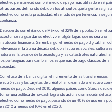
efectivo permaneció como el medio de pago más utilizado en el país
otras partes del mundo debido a los atributos que la gente asigna a
efectivo como es la practicidad, el sentido de pertenencia, la segur
confianza.
De acuerdo con el Banco de México, el 32% de la población en el pa
acostumbra a guardar su efectivo en algún lugar, que no sea una
institución financiera. Sin embargo, el medio de pago digital, han c
relevancia en la última década debido a factores sociales, culturales
naturales. El avance de la tecnología y las catástrofes naturales ha
los parteaguas para cambiar los esquemas de pago clásicos de la
sociedad.
Con el uso de la banca digital, el incremento de las transferencias
electrónicas y las tarjetas de crédito han diezmado al efectivo com
medio de pago. Desde el 2010, algunos países como Suecia decidi
tomar una política de no-cash logrando así una disminución del uso 
efectivo como medio de pago, pasando de un 40% de uso en la pob
en 2010 a menos del 10% en el 2020.