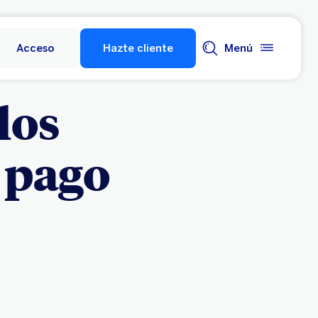
Acceso
Hazte cliente
Menú
 los
 pago