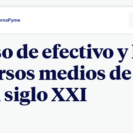
erno
Pyme
so de efectivo y
rsos medios de
l siglo XXI