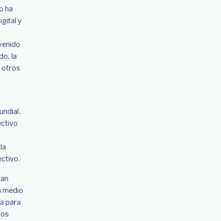
o ha
gital y
venido
o, la
e otros
undial.
ectivo
la
ectivo.
ran
un medio
ía para
ios