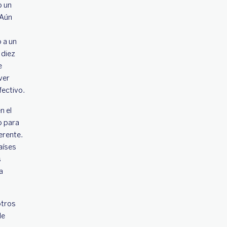
o un
 Aún
 a un
 diez
e
ver
fectivo.
n el
o para
erente.
aíses
s
a
otros
de