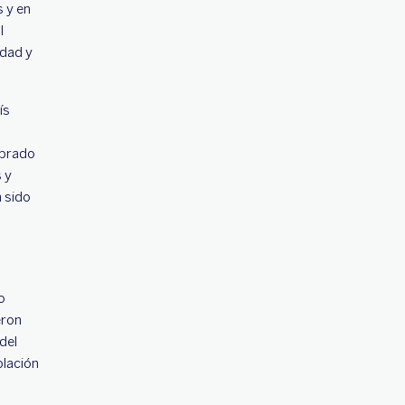
 y en
l
idad y
ís
obrado
 y
n sido
o
eron
del
lación