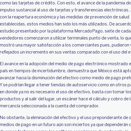
como las tarjetas de crédito. Con esto, el avance de la pandemia di
impulso sustancial al uso de tarjetas y transferencias electrónicas.
con la reapertura económica y las medidas de prevención de salud
establecidas, estos medios han sido los más utilizados. De acuerdo
estudio presentado por la plataforma MercadoPago, siete de cada
vendedores comenzaron a utilizar terminales punto de venta, lo qu
mostró una mayor satisfacción a los comerciantes pues, pudieron 
reflejados un incremento en sus ventas comparado con el uso del e
El avance en la adopción del medio de pago electrónico mostrado e
país en tiempos de incertidumbre, demuestra que México está apt
avanzar hacia la disminución del efectivo como medio de pago pref
Y se podrían llegar a tener tiendas de autoservicio como en otros p
en donde ya no es necesario el uso de efectivo, basta con tomar lo
productos y al salir del lugar, un escáner hace el cálculo y cobro de l
mercancía seleccionada a la cuenta del comprador.
No obstante, la eliminación del efectivo y el uso preponderante de 
medios de pago en un futuro aún son inciertos ya que dependerán 