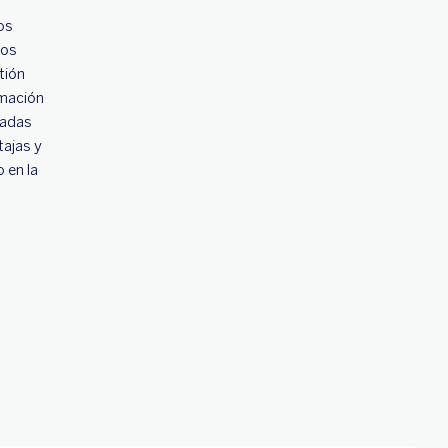
os
los
tión
rmación
zadas
tajas y
 en la