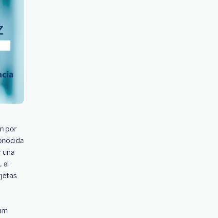
ón por
conocida
r una
 el
rjetas
Jim