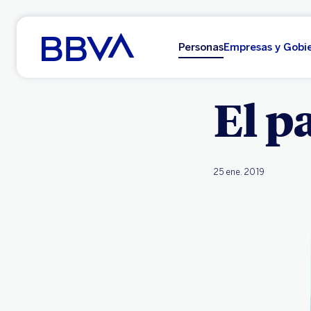
Ir al contenido principal
Personas
Empresas y Gobi
El p
25 ene. 2019