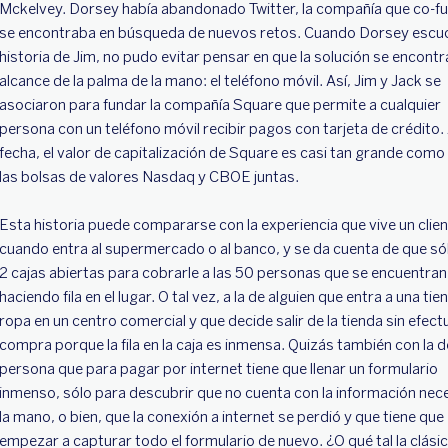
Mckelvey. Dorsey había abandonado Twitter, la compañía que co-fu
se encontraba en búsqueda de nuevos retos. Cuando Dorsey escuc
historia de Jim, no pudo evitar pensar en que la solución se encontr
alcance de la palma de la mano: el teléfono móvil. Así, Jim y Jack se
asociaron para fundar la compañía Square que permite a cualquier
persona con un teléfono móvil recibir pagos con tarjeta de crédito. 
fecha, el valor de capitalización de Square es casi tan grande como 
las bolsas de valores Nasdaq y CBOE juntas.
Esta historia puede compararse con la experiencia que vive un clie
cuando entra al supermercado o al banco, y se da cuenta de que só
2 cajas abiertas para cobrarle a las 50 personas que se encuentran
haciendo fila en el lugar. O tal vez, a la de alguien que entra a una tie
ropa en un centro comercial y que decide salir de la tienda sin efectu
compra porque la fila en la caja es inmensa. Quizás también con la d
persona que para pagar por internet tiene que llenar un formulario
inmenso, sólo para descubrir que no cuenta con la información nece
la mano, o bien, que la conexión a internet se perdió y que tiene que
empezar a capturar todo el formulario de nuevo. ¿O qué tal la clási