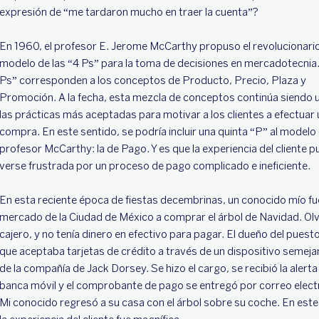
expresión de “me tardaron mucho en traer la cuenta”?
En 1960, el profesor E. Jerome McCarthy propuso el revolucionari
modelo de las “4 Ps” para la toma de decisiones en mercadotecnia.
Ps” corresponden a los conceptos de Producto, Precio, Plaza y
Promoción. A la fecha, esta mezcla de conceptos continúa siendo 
las prácticas más aceptadas para motivar a los clientes a efectuar
compra. En este sentido, se podría incluir una quinta “P” al modelo 
profesor McCarthy: la de Pago. Y es que la experiencia del cliente 
verse frustrada por un proceso de pago complicado e ineficiente.
En esta reciente época de fiestas decembrinas, un conocido mío fu
mercado de la Ciudad de México a comprar el árbol de Navidad. Olvi
cajero, y no tenía dinero en efectivo para pagar. El dueño del puesto 
que aceptaba tarjetas de crédito a través de un dispositivo semejan
de la compañía de Jack Dorsey. Se hizo el cargo, se recibió la alerta 
banca móvil y el comprobante de pago se entregó por correo elect
Mi conocido regresó a su casa con el árbol sobre su coche. En este