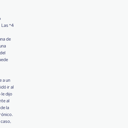
o
 Las “4
una de
 una
del
puede
e a un
dó ir al
le dijo
te al
de la
rónico.
 caso,