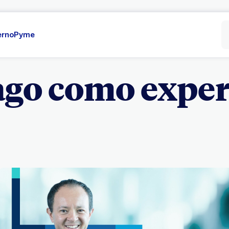
erno
Pyme
ago como exper