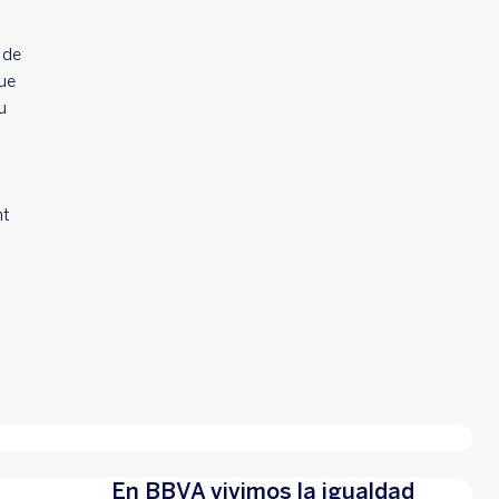
 de
que
u
nt
En BBVA vivimos la igualdad