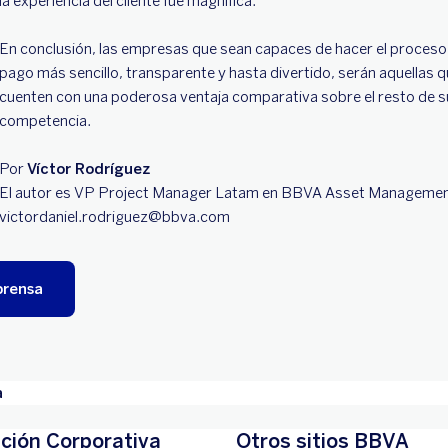
la experiencia del cliente fue magnífica.
En conclusión, las empresas que sean capaces de hacer el proceso
pago más sencillo, transparente y hasta divertido, serán aquellas 
cuenten con una poderosa ventaja comparativa sobre el resto de s
competencia.
Por
Víctor Rodríguez
El autor es VP Project Manager Latam en BBVA Asset Manageme
victordaniel.rodriguez@bbva.com
prensa
a
ción Corporativa
Otros sitios BBVA