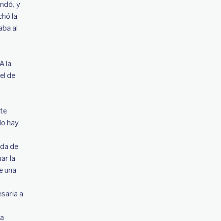
ndó, y
hó la
aba al
A la
el de
nte
lo hay
nda de
ar la
e una
saria a
ca