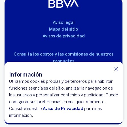
Aviso legal
Mapa del sitio
Avisos de privacidad
Consulta los costos y las comisiones de nuestros
productos
Información
Utilizamos cookies propias y de terceros para habilitar
funciones esenciales del sitio, analizar la navegación de
los usuarios y personalizar contenido y publicidad. Puede
© 2026 BBVA México, S.A., Institución de Banca
configurar sus preferencias en cualquier momento.
Múltiple, Grupo Financiero BBVA México. Avenida Paseo
Consulte nuestro
Aviso de Privacidad
para más
de la Reforma 510, colonia Juárez, código postal 06600,
información.
alcaldía Cuauhtémoc, Ciudad de México.