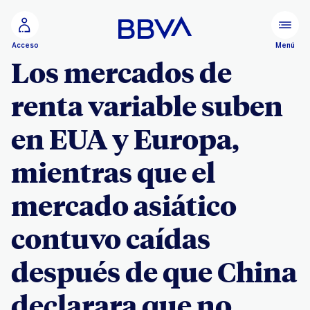
Ir al contenido principal
Menú
Acceso
Los mercados de
renta variable suben
en EUA y Europa,
mientras que el
mercado asiático
contuvo caídas
después de que China
declarara que no