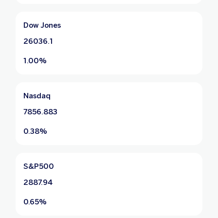
Dow Jones
26036.1
1.00%
Nasdaq
7856.883
0.38%
S&P500
2887.94
0.65%