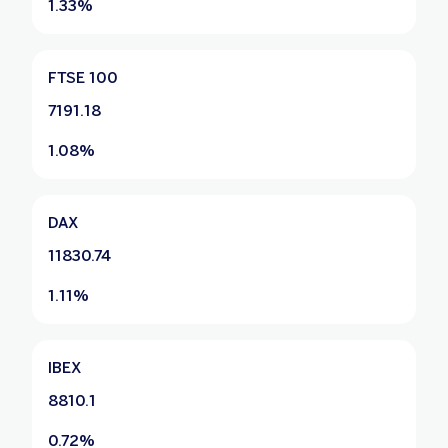
1.33%
FTSE 100
7191.18
1.08%
DAX
11830.74
1.11%
IBEX
8810.1
0.72%