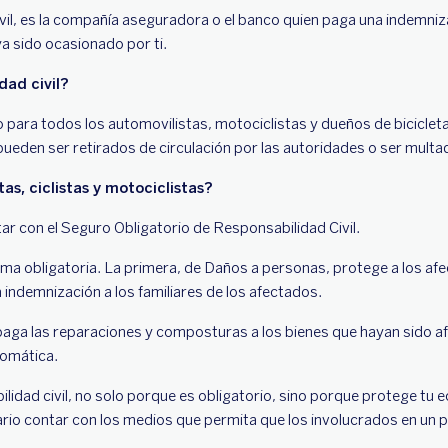
vil, es la compañía aseguradora o el banco quien paga una indemniza
a sido ocasionado por ti.
dad civil?
io para todos los automovilistas, motociclistas y dueños de bicicle
 pueden ser retirados de circulación por las autoridades o ser mult
as, ciclistas y motociclistas?
r con el Seguro Obligatorio de Responsabilidad Civil.
 obligatoria. La primera, de Daños a personas, protege a los afect
indemnización a los familiares de los afectados.
 paga las reparaciones y composturas a los bienes que hayan sido a
tomática.
dad civil, no solo porque es obligatorio, sino porque protege tu e
io contar con los medios que permita que los involucrados en un pe