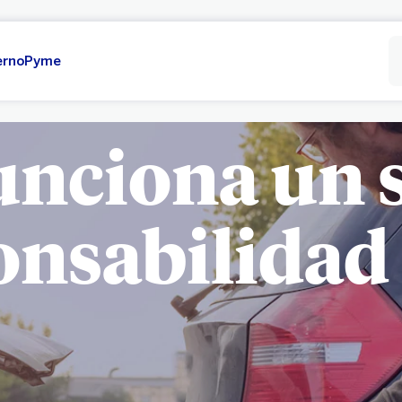
erno
Pyme
nciona un 
nsabilidad 