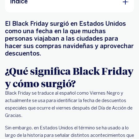
Índice
¿Qué significa Black Friday y cómo surgió?
El Black Friday surgió en Estados Unidos
¿Qué día es el Black Friday?
como una fecha en la que muchas
¿Cómo comprar en el Black Friday desde
personas viajaban a las ciudades para
México?
hacer sus compras navideñas y aprovechar
descuentos.
¿Qué significa Black Friday
y cómo surgió?
Black Friday se traduce al español como Viernes Negro y
actualmente se usa para identificar la fecha de descuentos
especiales que ocurre el viernes después del Día de Acción de
Gracias.
Sin embargo, en Estados Unidos el término se ha usado a lo
largo de la historia para señalar distintos acontecimientos que