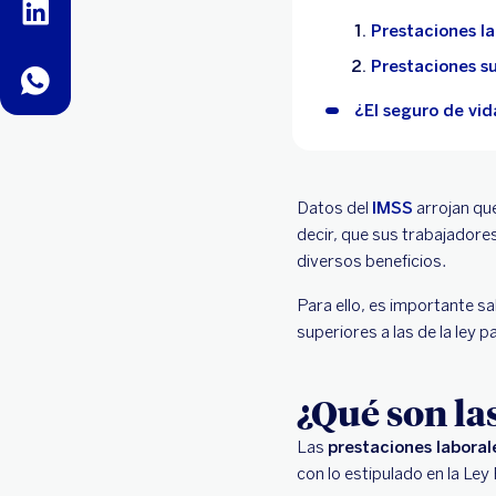
linkedin
Prestaciones la
Prestaciones su
whatsapp
¿El seguro de vid
Datos del
IMSS
arrojan qu
decir, que sus trabajador
diversos beneficios.
Para ello, es importante s
superiores a las de la ley 
¿Qué son la
Las
prestaciones laboral
con lo estipulado en la Le