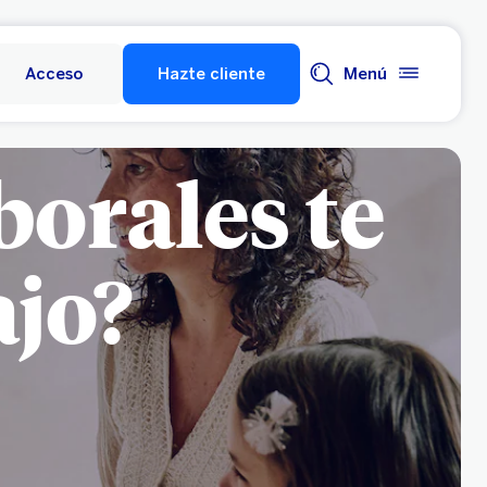
Acceso
Hazte cliente
Menú
borales te
ajo?