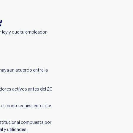
?
r ley y que tu empleador
haya un acuerdo entre la
adores activos antes del 20
y el monto equivalente a los
nstitucional compuesta por
 y utilidades.