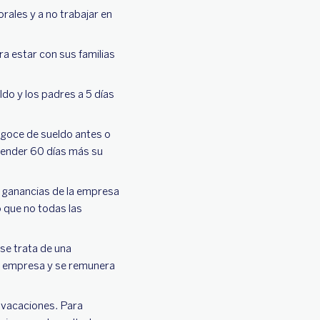
rales y a no trabajar en
a estar con sus familias
do y los padres a 5 días
 goce de sueldo antes o
tender 60 días más su
s ganancias de la empresa
o que no todas las
 se trata de una
ma empresa y se remunera
 vacaciones. Para