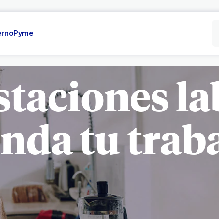
erno
Pyme
taciones la
inda tu trab