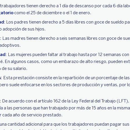
trabajadores tienen derecho a 1 día de descanso por cada 6 día labo
gatorio
como el 25 de diciembre o el 1 de enero.
ad:
Los padres tienen derecho a 5 días libres con goce de sueldo par
 adopción de sus hijos.
n:
Las madres tienen derecho a seis semanas libres con goce de suel
 adoptivos.
ad:
Las mujeres pueden faltar al trabajo hasta por 12 semanas con
é. En algunos casos, como un embarazo de alto riesgo, pueden ex
 de su salario.
s:
Esta prestación consiste en la repartición de un porcentaje de la
pero suele enfocarse en los sectores de producción y ventas, por l
:
De acuerdo con el artículo 162 de la Ley Federal del Trabajo (LFT),
nda a las personas que han trabajado por más de 15 años en la mis
or cada año de servicio prestado.
una cantidad adicional para que los trabajadores puedan pagar sus