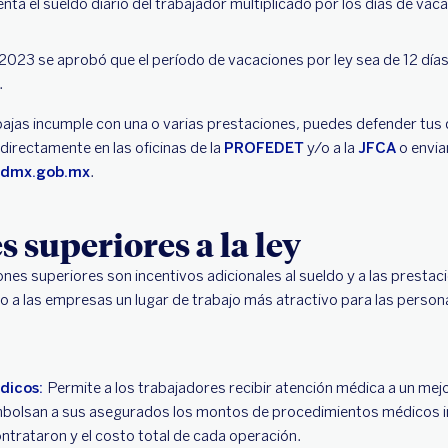
nta el sueldo diario del trabajador multiplicado por los días de vaca
 2023 se aprobó que el período de vacaciones por ley sea de 12 días 
.
abajas incumple con una o varias prestaciones, puedes defender tus
irectamente en las oficinas de la
PROFEDET
y/o a la
JFCA
o envia
cdmx.gob.mx
.
s superiores a la ley
ones superiores son incentivos adicionales al sueldo y a las prestac
o a las empresas un lugar de trabajo más atractivo para las person
dicos:
Permite a los trabajadores recibir atención médica a un me
bolsan a sus asegurados los montos de procedimientos médicos
ntrataron y el costo total de cada operación.