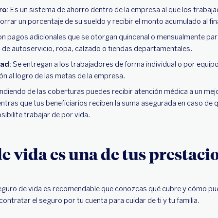
ro:
Es un sistema de ahorro dentro de la empresa al que los traba
orrar un porcentaje de su sueldo y recibir el monto acumulado al fina
n pagos adicionales que se otorgan quincenal o mensualmente par
de autoservicio, ropa, calzado o tiendas departamentales.
ad:
Se entregan a los trabajadores de forma individual o por equi
n al logro de las metas de la empresa.
diendo de las coberturas puedes recibir atención médica a un mej
tras que tus beneficiarios reciben la suma asegurada en caso de que
ibilite trabajar de por vida.
de vida es una de tus prestaci
 seguro de vida es recomendable que conozcas qué cubre y cómo pue
 contratar el seguro por tu cuenta para cuidar de ti y tu familia.