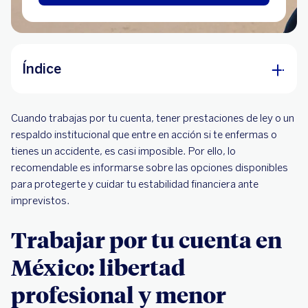
Índice
Trabajar por tu cuenta en México: libertad
Cuando trabajas por tu cuenta, tener prestaciones de ley o un
profesional y menor protección institucional
respaldo institucional que entre en acción si te enfermas o
¿Qué alternativas de protección existen para
tienes un accidente, es casi imposible. Por ello, lo
trabajadores independientes?
recomendable es informarse sobre las opciones disponibles
para protegerte y cuidar tu estabilidad financiera ante
¿Cómo puede ayudar un seguro de vida a un
imprevistos.
trabajador independiente?
Trabajar por tu cuenta en
¿Cuánta cobertura podría necesitar un
trabajador independiente?
México: libertad
Factores que un trabajador independiente debe
profesional y menor
considerar antes de contratar un seguro de