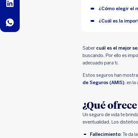
linkedin
¿Cómo elegir el 
¿Cuál es la impor
whatsapp
Saber
cuál es el mejor s
buscando. Por ello es impo
adecuado para ti.
Estos seguros han mostrad
de Seguros (AMIS)
, en l
¿Qué ofrece
Un seguro de vida te brinda
eventualidad. Los distinto
Fallecimiento:
Te da l