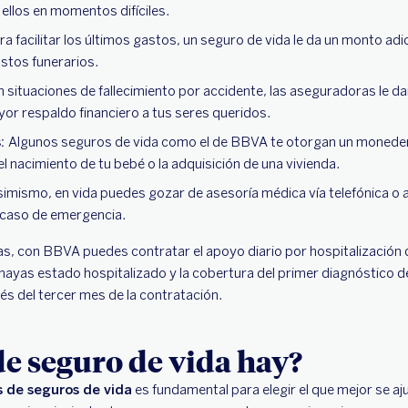
 ellos en momentos difíciles.
ra facilitar los últimos gastos, un seguro de vida le da un monto adic
astos funerarios.
 situaciones de fallecimiento por accidente, las aseguradoras le da
yor respaldo financiero a tus seres queridos.
s:
Algunos seguros de vida como el de BBVA te otorgan un moneder
l nacimiento de tu bebé o la adquisición de una vivienda.
imismo, en vida puedes gozar de asesoría médica vía telefónica o a 
 caso de emergencia.
as, con BBVA puedes contratar el apoyo diario por hospitalización
 hayas estado hospitalizado y la cobertura del primer diagnóstico d
 del tercer mes de la contratación.
de seguro de vida hay?
s de seguros de vida
es fundamental para elegir el que mejor se aj