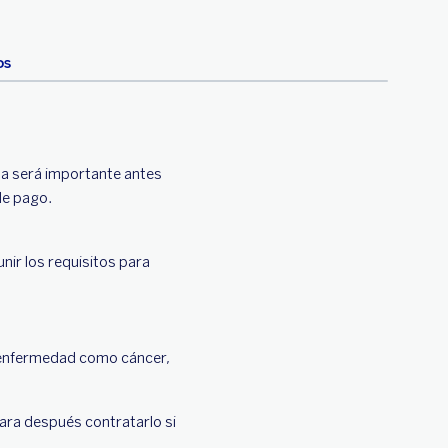
os
da será importante antes
de pago.
nir los requisitos para
a enfermedad como cáncer,
ara después contratarlo si