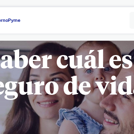
erno
Pyme
ber cuál es
eguro de vid