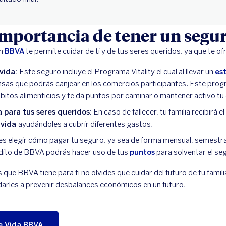
 importancia de tener un segu
on
BBVA
te permite cuidar de ti y de tus seres queridos, ya que te o
 vida:
Este seguro incluye el Programa Vitality el cual al llevar un
est
sas que podrás canjear en los comercios participantes. Este prog
ábitos alimenticios y te da puntos por caminar o mantener activo tu
 para tus seres queridos:
En caso de fallecer, tu familia recibirá
 vida
ayudándoles a cubrir diferentes gastos.
 elegir cómo pagar tu seguro, ya sea de forma mensual, semestral
rédito de BBVA podrás hacer uso de tus
puntos
para solventar el se
s que BBVA tiene para ti no olvides que cuidar del futuro de tu fami
darles a prevenir desbalances económicos en un futuro.
e Vida BBVA