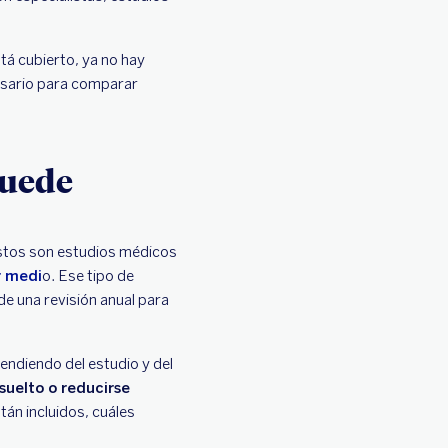
tá cubierto, ya no hay
esario para comparar
puede
estos son estudios médicos
r medi
o. Ese tipo de
e una revisión anual para
ndiendo del estudio y del
suelto o reducirse
án incluidos, cuáles