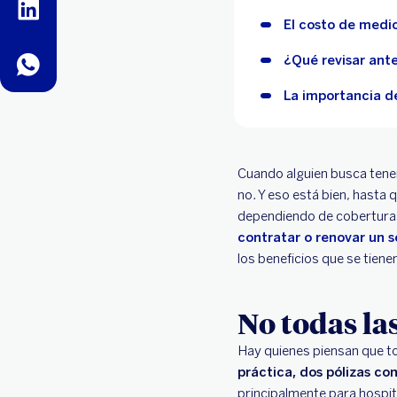
linkedin
El costo de medi
¿Qué revisar ant
whatsapp
La importancia de
Cuando alguien busca tene
no. Y eso está bien, hasta 
dependiendo de coberturas
contratar o renovar un 
los beneficios que se tiene
No todas la
Hay quienes piensan que tod
práctica, dos pólizas co
principalmente para hospit