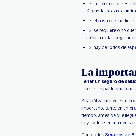
Si la póliza cubre estu
Segundo, si existe un lím
Si el costo de medicame
Si se requiere o no qu
médica de la asegurador
Si hay periodos de espe
La importan
Tener un seguro de salud
a ser el respaldo que tend
Si la póliza incluye estud
importante tanto en emergen
tiempo, antes de que llegue
hoy podría ser una decisi
Conoce los
Seguros de S