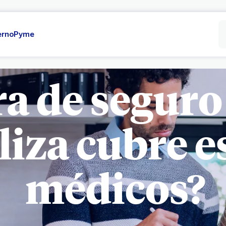
erno
Pyme
a de seguro 
liza cubre e
médicos?