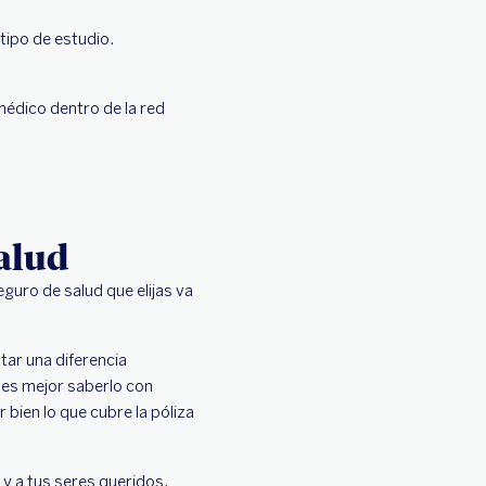
 tipo de estudio.
médico dentro de la red
salud
eguro de salud que elijas va
tar una diferencia
, es mejor saberlo con
 bien lo que cubre la póliza
 y a tus seres queridos.