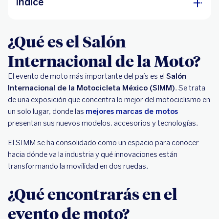
Índice
¿Qué es el Salón Internacional de la Moto?
¿Qué es el Salón
¿Qué encontrarás en el evento de moto?
Internacional de la Moto?
¿Cuándo y dónde será el evento de moto?
El evento de moto más importante del país es el
Salón
Internacional de la Motocicleta México (SIMM)
. Se trata
de una exposición que concentra lo mejor del motociclismo en
un solo lugar, donde las
mejores marcas de motos
presentan sus nuevos modelos, accesorios y tecnologías.
El SIMM se ha consolidado como un espacio para conocer
hacia dónde va la industria y qué innovaciones están
transformando la movilidad en dos ruedas.
¿Qué encontrarás en el
evento de moto?